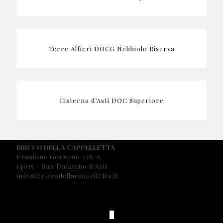
Terre Alfieri DOCG Nebbiolo Riserva
Cisterna d’Asti DOC Superiore
BRICCO DELLA CAPPELLETTA
Frazione Gorzano 238/A
14015 - San Damiano d'Asti
info@briccodellacappelletta.it
_